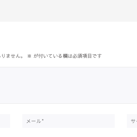
ありません。
※
が付いている欄は必須項目です
メ
サ
ー
イ
ル
ト