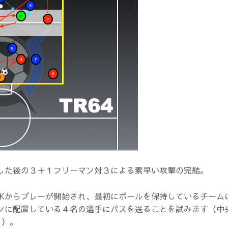
した後の３＋１フリーマン対３による素早い攻撃の完結。
Kからプレーが開始され、最初にボールを保持しているチーム
ンに配置している４名の選手にパスを送ることを試みます（中
る）。