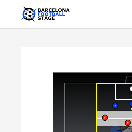
内
容
を
ス
キ
ッ
プ