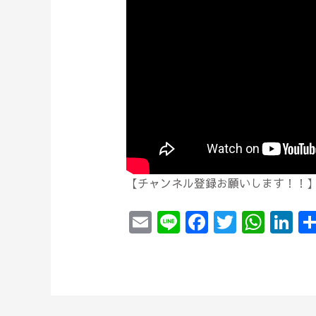
【チャンネル登録お願いします！！
E
Li
F
T
W
Li
m
n
a
w
h
n
ai
e
c
itt
at
k
l
e
er
s
e
b
A
dI