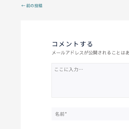
o
p
n
←
前の投稿
o
p
k
コメントする
メールアドレスが公開されることは
こ
こ
に
入
力…
名
前
*