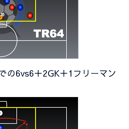
での6vs6＋2GK＋1フリーマン