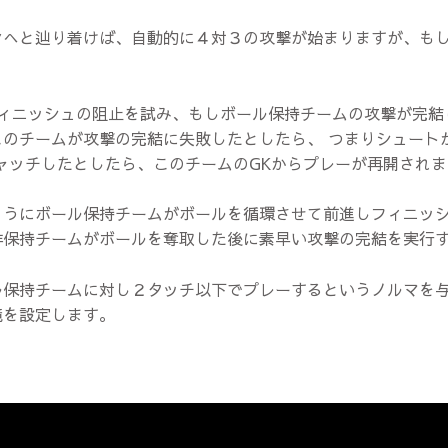
ンへと辿り着けば、自動的に４対３の攻撃が始まりますが、も
。
ィニッシュの阻止を試み、もしボール保持チームの攻撃が完結
のチームが攻撃の完結に失敗したとしたら、 つまりシュート
ャッチしたとしたら、このチームのGKからプレーが再開されま
ようにボール保持チームがボールを循環させて前進しフィニッ
非保持チームがボールを奪取した後に素早い攻撃の完結を実行
ル保持チームに対し２タッチ以下でプレーするというノルマを
境を設定します。