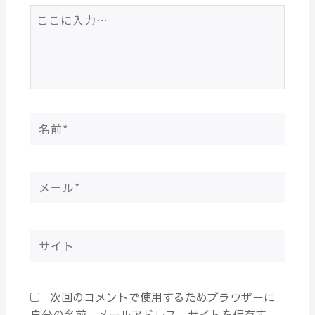
こ
こ
に
入
力…
名
前
*
メ
ー
ル
*
サ
イ
ト
次回のコメントで使用するためブラウザーに
自分の名前、メールアドレス、サイトを保存す