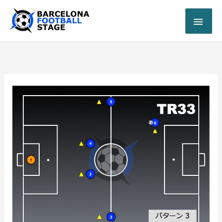
内
メ
容
を
イ
ス
キ
ン
ッ
プ
メ
ニ
ュ
ー