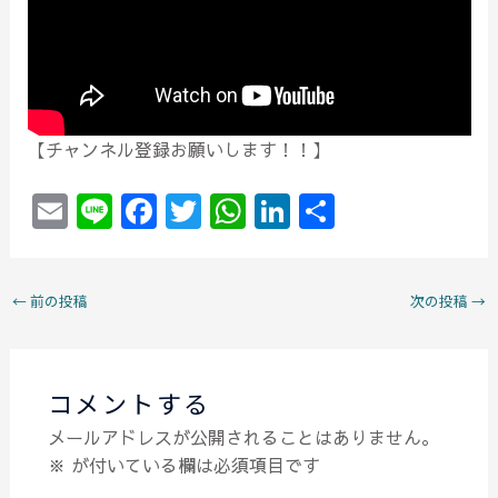
【チャンネル登録お願いします！！】
E
Li
F
T
W
Li
共
m
n
a
w
h
n
有
ai
e
c
itt
at
k
←
前の投稿
次の投稿
→
l
e
er
s
e
b
A
dI
o
p
n
コメントする
o
p
メールアドレスが公開されることはありません。
k
※
が付いている欄は必須項目です