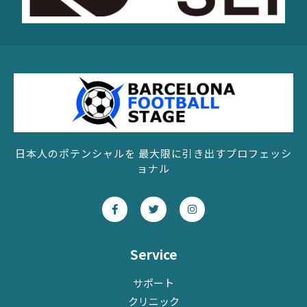
日本人のポテンシャルを 最大限に引き出すプロフェッシ
ョナル
F
T
I
a
w
n
c
i
s
e
t
t
b
t
a
o
e
g
Service
o
r
r
k
a
-
m
サポート
f
クリニック