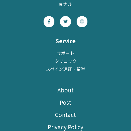
ョナル
F
T
I
a
w
n
c
i
s
e
t
t
b
t
a
o
e
g
Service
o
r
r
k
a
-
m
サポート
f
クリニック
スペイン遠征・留学
About
Post
Contact
Privacy Policy