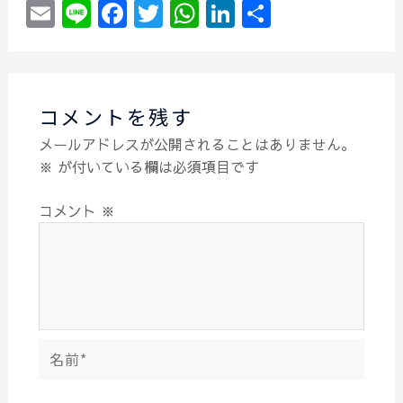
E
Li
F
T
W
Li
共
m
n
a
w
h
n
有
ai
e
c
itt
at
k
l
e
er
s
e
コメントを残す
b
A
dI
メールアドレスが公開されることはありません。
o
p
n
※
が付いている欄は必須項目です
o
p
k
コメント
※
名
前
*