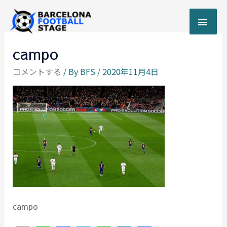
内
メ
容
を
イ
ス
campo
キ
ン
ッ
コメントする
/ By
BFS
/
2020年11月4日
プ
メ
ニ
ュ
ー
campo