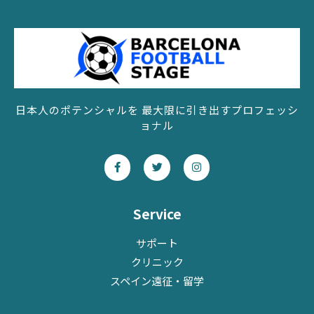
日本人のポテンシャルを 最大限に引き出すプロフェッシ
ョナル
F
T
I
a
w
n
c
i
s
e
t
t
b
t
a
o
e
g
Service
o
r
r
k
a
-
m
サポート
f
クリニック
スペイン遠征・留学