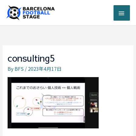
内
メ
容
を
イ
ス
キ
ン
ッ
プ
メ
consulting5
ニ
By
BFS
/
2023年4月17日
ュ
ー