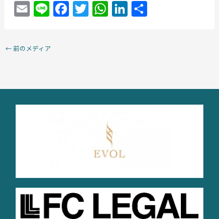
E
Li
F
T
W
Li
共
m
n
a
w
h
n
有
ai
e
c
itt
at
k
←
前のメディア
l
e
er
s
e
b
A
dI
o
p
n
o
p
k