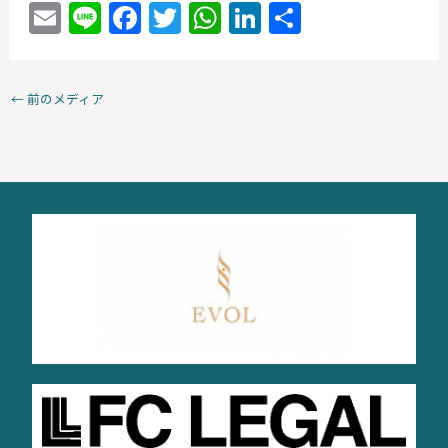
E
Li
F
T
W
Li
共
m
n
a
w
h
n
有
ai
e
c
itt
at
k
←
前のメディア
l
e
er
s
e
b
A
dI
o
p
n
o
p
k