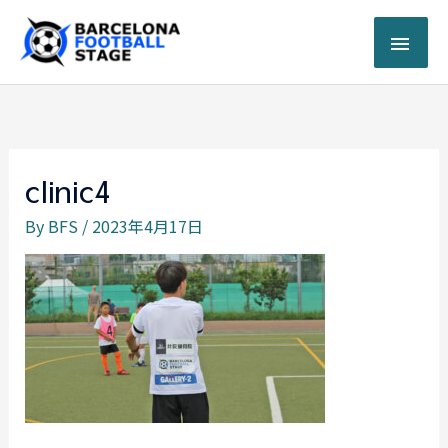
内
メ
容
を
イ
ス
キ
ン
ッ
プ
メ
clinic4
ニ
By
BFS
/
2023年4月17日
ュ
ー