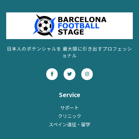
日本人のポテンシャルを 最大限に引き出すプロフェッシ
ョナル
F
T
I
a
w
n
c
i
s
e
t
t
b
t
a
o
e
g
Service
o
r
r
k
a
-
m
サポート
f
クリニック
スペイン遠征・留学