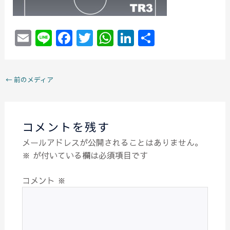
E
Li
F
T
W
Li
共
m
n
a
w
h
n
有
ai
e
c
itt
at
k
←
前のメディア
l
e
er
s
e
b
A
dI
o
p
n
コメントを残す
o
p
メールアドレスが公開されることはありません。
k
※
が付いている欄は必須項目です
コメント
※