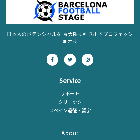
日本人のポテンシャルを 最大限に引き出すプロフェッシ
ョナル
F
T
I
a
w
n
c
i
s
e
t
t
b
t
a
o
e
g
Service
o
r
r
k
a
-
m
サポート
f
クリニック
スペイン遠征・留学
About