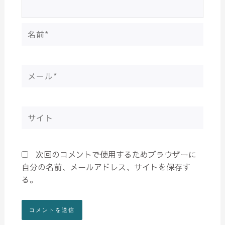
名
前
*
メ
ー
ル
*
サ
イ
ト
次回のコメントで使用するためブラウザーに
自分の名前、メールアドレス、サイトを保存す
る。