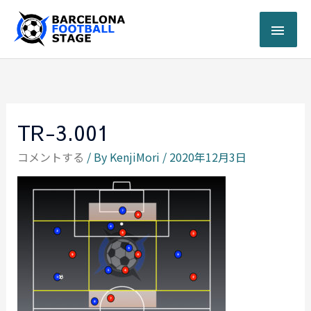
内
メ
容
を
イ
ス
キ
ン
ッ
プ
メ
TR-3.001
ニ
コメントする
/ By
KenjiMori
/
2020年12月3日
ュ
ー