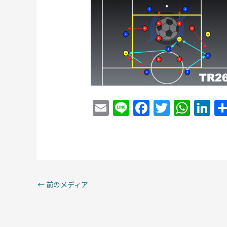
E
Li
F
T
W
Li
m
n
a
w
h
n
ai
e
c
itt
at
k
l
e
er
s
e
b
A
dI
o
p
n
←
前のメディア
o
p
k