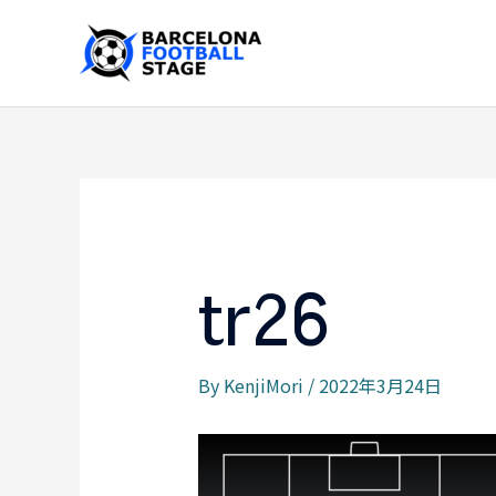
内
容
を
ス
キ
ッ
プ
tr26
By
KenjiMori
/
2022年3月24日