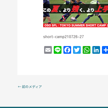
short-camp210726-27
E
Li
F
T
W
Li
m
n
a
w
h
n
ai
e
c
itt
at
k
l
e
er
s
e
b
A
dI
o
p
n
←
前のメディア
o
p
k