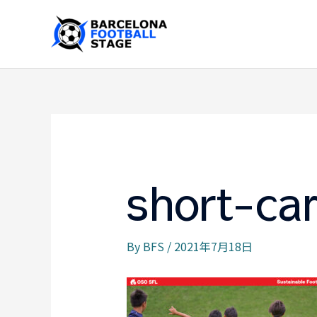
内
容
を
ス
キ
ッ
プ
short-c
By
BFS
/
2021年7月18日