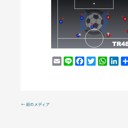
E
Li
F
T
W
Li
m
n
a
w
h
n
ai
e
c
itt
at
k
l
e
er
s
e
b
A
dI
o
p
n
←
前のメディア
o
p
k