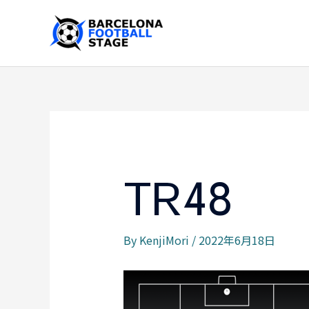
内
容
を
ス
キ
ッ
プ
TR48
By
KenjiMori
/
2022年6月18日