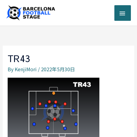
内
メ
容
を
イ
ス
キ
ン
ッ
プ
メ
TR43
ニ
By
KenjiMori
/
2022年5月30日
ュ
ー