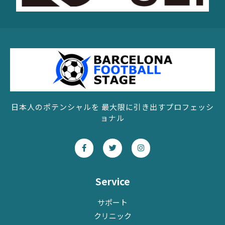
日本人のポテンシャルを 最大限に引き出すプロフェッシ
ョナル
F
T
I
a
w
n
c
i
s
e
t
t
b
t
a
o
e
g
Service
o
r
r
k
a
-
m
サポート
f
クリニック