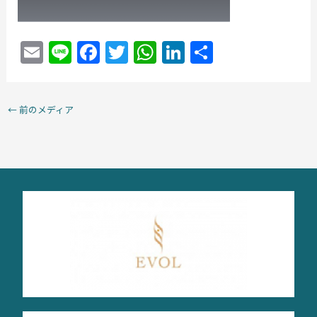
E
Li
F
T
W
Li
共
m
n
a
w
h
n
有
ai
e
c
itt
at
k
←
前のメディア
l
e
er
s
e
b
A
dI
o
p
n
o
p
k