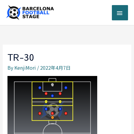
内
メ
容
を
イ
ス
キ
ン
ッ
プ
メ
TR-30
ニ
By
KenjiMori
/
2022年4月7日
ュ
ー