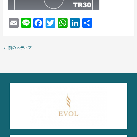
E
Li
F
T
W
Li
共
m
n
a
w
h
n
有
ai
e
c
itt
at
k
←
前のメディア
l
e
er
s
e
b
A
dI
o
p
n
o
p
k