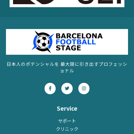
日本人のポテンシャルを 最大限に引き出すプロフェッシ
ョナル
F
T
I
a
w
n
c
i
s
e
t
t
b
t
a
o
e
g
Service
o
r
r
k
a
-
m
サポート
f
クリニック