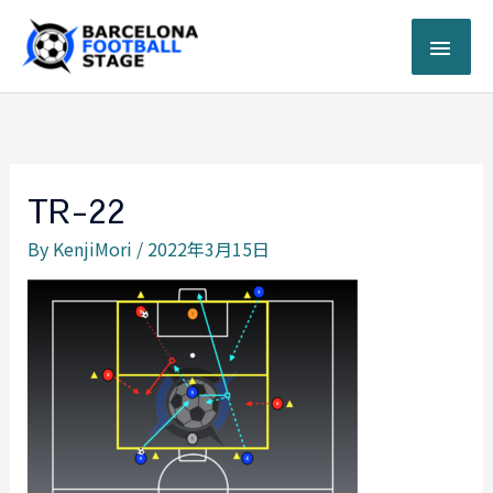
内
メ
容
を
イ
ス
キ
ン
ッ
プ
メ
TR-22
ニ
By
KenjiMori
/
2022年3月15日
ュ
ー