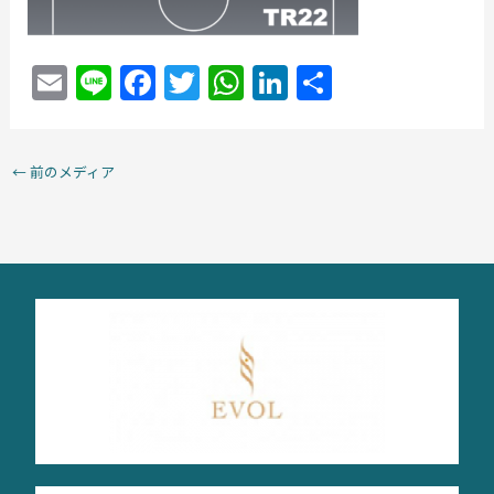
E
Li
F
T
W
Li
共
m
n
a
w
h
n
有
ai
e
c
itt
at
k
←
前のメディア
l
e
er
s
e
b
A
dI
o
p
n
o
p
k