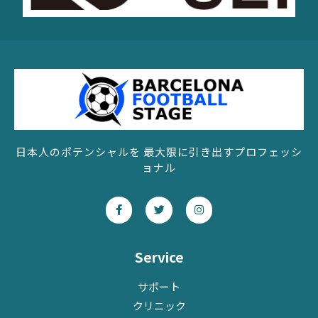
日本人のポテンシャルを 最大限に引き出すプロフェッシ
ョナル
F
T
I
a
w
n
c
i
s
e
t
t
b
t
a
o
e
g
Service
o
r
r
k
a
-
m
サポート
f
クリニック